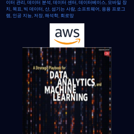
이터 관리
,
데이터 분석
,
데이터 센터
,
데이터베이스
,
모바일 장
치
,
목표
,
빅 데이터
,
산
,
섬기는 사람
,
소프트웨어
,
응용 프로그
램
,
인공 지능
,
저장
,
해석학
,
회로망