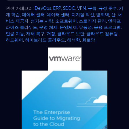
관련 카테고리:
DevOps
,
ERP
,
SDDC
,
VPN
,
구름
,
규정 준수
,
기
계 학습
,
데이터 센터
,
데이터 센터
,
디지털 혁신
,
방화벽
,
산
,
서
비스 제공자
,
섬기는 사람
,
소프트웨어
,
스토리지 관리
,
엔터프
라이즈 클라우드
,
운영 체제
,
운영체제
,
유동성
,
응용 프로그램
,
인공 지능
,
재해 복구
,
저장
,
클라우드 보안
,
클라우드 컴퓨팅
,
하드웨어
,
하이브리드 클라우드
,
해석학
,
회로망