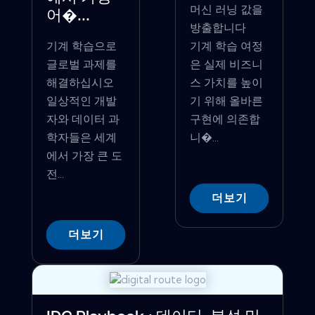
머신 러닝 값을
어�...
방출합니다
기계 학습으로
기계 학습 여정
글로벌 과제를
은 실제 비즈니
해결하십시오
스 가치를 높이
일상적인 개발
기 위해 올바른
자와 데이터 과
구현에 의존합
학자들은 세계
니�...
에서 가장 큰 도
전...
더보기
더보기