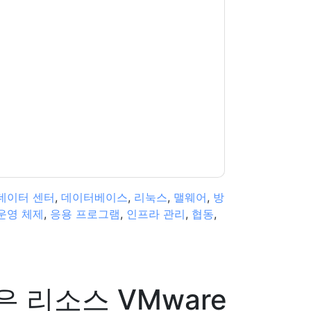
e
당신에게 연락하여 마케팅 관련 이메일 또는 전
사이트 및 커뮤니케이션은 자체 개인 정보 보호
다. 모든 데이터는 우리의 보호
개인 정보 정책
.추
ion@techpublishhub.com
데이터 센터
,
데이터베이스
,
리눅스
,
맬웨어
,
방
운영 체제
,
응용 프로그램
,
인프라 관리
,
협동
,
은 리소스
VMware