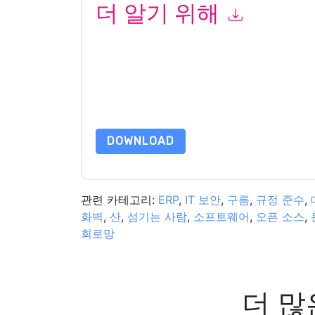
더 알기 위해
이 양식을 제출함으로써 귀하는 수락합니다
VMwar
화. 언제든지 구독을 취소할 수 있습니다.
VMware
웹
정책의 적용을 받습니다.
이 리소스를 요청하면 사용 약관에 동의하는 것입니
가 질문이 있으시면 이메일을 보내주십시오 dataprotect
DOWNLOAD
관련 카테고리:
ERP
,
IT 보안
,
구름
,
규정 준수
,
화벽
,
산
,
섬기는 사람
,
소프트웨어
,
오픈 소스
,
회로망
더 많