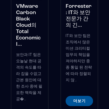
VMware
Forrester
Carbon
: IT와 보안
Black
전문가 간
Cloud의
의 긴...
Total
IT와 보안 팀은
Economic
조직에서 많은
I...
미션 크리티컬
보안과 IT 팀은
업무의 책임을
오늘날 현대 공
져야하지만 종
격의 속도를 따
종 통일 된 전략
라 잡을 수없고
에 따라 정렬되
근본 원인에 대
지 않...
한 조사 중에 필
요한 맥락을 제
공�...
더보기