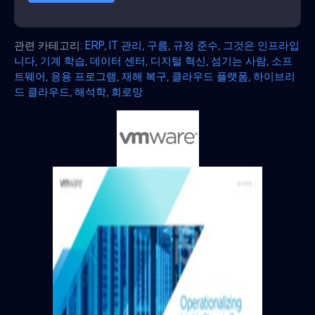
관련 카테고리:
ERP
,
IT 관리
,
구름
,
규정 준수
,
그것은 인프라입
니다
,
기계 학습
,
데이터 센터
,
디지털 혁신
,
섬기는 사람
,
소프
트웨어
,
응용 프로그램
,
재해 복구
,
클라우드 플랫폼
,
하이브리
드 클라우드
,
해석학
,
회로망