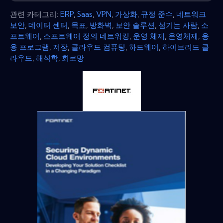
관련 카테고리:
ERP
,
Saas
,
VPN
,
가상화
,
규정 준수
,
네트워크
보안
,
데이터 센터
,
목표
,
방화벽
,
보안 솔루션
,
섬기는 사람
,
소
프트웨어
,
소프트웨어 정의 네트워킹
,
운영 체제
,
운영체제
,
응
용 프로그램
,
저장
,
클라우드 컴퓨팅
,
하드웨어
,
하이브리드 클
라우드
,
해석학
,
회로망