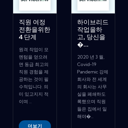
직원 여정
하이브리드
전환을위한
작업을하
4 단계
고, 당신을
�...
원격 작업이 모
멘텀을 얻으려
2020 년 3 월,
면 동급 최고의
Covid-19
직원 경험을 제
Pandemic 강제
공하는 것이 필
회사와 전 세계
수적입니다. 의
의 회사는 사무
미 있고지지 적
실을 폐쇄하도
이며 ...
록했으며 직원
들은 집에서 일
해야�...
더보기