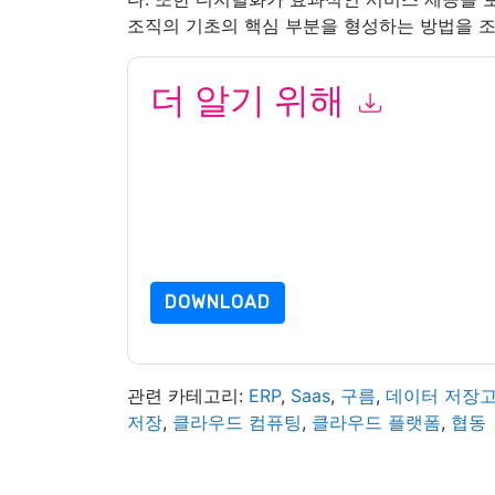
조직의 기초의 핵심 부분을 형성하는 방법을 
더 알기 위해
이 양식을 제출함으로써 귀하는 수락합니다
UNIT4
언제든지 구독을 취소할 수 있습니다.
UNIT4
웹사이트
적용을 받습니다.
이 리소스를 요청하면 사용 약관에 동의하는 것입니
가 질문이 있으시면 이메일을 보내주십시오 dataprotect
DOWNLOAD
관련 카테고리:
ERP
,
Saas
,
구름
,
데이터 저장
저장
,
클라우드 컴퓨팅
,
클라우드 플랫폼
,
협동