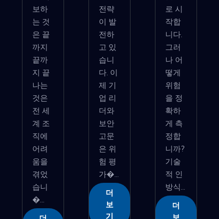
보하
전략
로 시
는 것
이 발
작합
은 끝
전하
니다.
까지
고 있
그러
끝까
습니
나 어
지 끝
다. 이
떻게
나는
제 기
위험
것은
업 리
을 정
전 세
더와
확하
계 조
보안
게 측
직에
고문
정합
어려
은 위
니까?
움을
험 평
기술
겪었
가�...
적 인
습니
방식...
더
�...
보
더
기
보
더