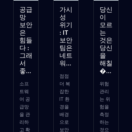
공급
가시
당신
망
성
이
보안
위기
모르
은
: IT
는
힘들
보안
것은
다 :
팀은
당신
그래
네트
을
서
워...
해칠
좋...
�...
점점
소프
더 복
위험
트웨
잡한
관리
어 공
IT 환
는 위
급망
경을
험을
을 관
배경
측정
리하
으로
하는
고 확
보안
것으