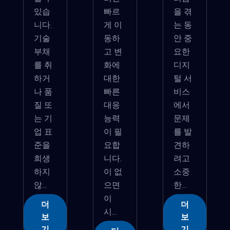
있습
빠르
을 겪
니다.
게 이
는 동
기술
동하
안 중
부채
고 변
요한
를 취
화에
디지
하거
대한
털 서
나 품
빠른
비스
질 또
대응
에서
는 기
능력
문제
업 표
이 필
를 발
준을
요합
견하
희생
니다.
려고
하지
이 없
소중
않...
으면
한...
이
더
더
시...
보
보
기
기