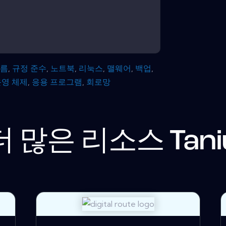
구름
,
규정 준수
,
노트북
,
리눅스
,
맬웨어
,
백업
,
운영 체제
,
응용 프로그램
,
회로망
더 많은 리소스
Tan