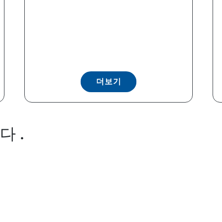
더보기
 .