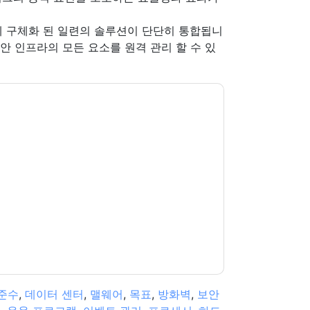
abric에 구체화 된 일련의 솔루션이 단단히 통합됩니
인프라의 모든 요소를 ​​원격 관리 할 수 ​​있
et
당신에게 연락하여 마케팅 관련 이메일 또는 전
웹사이트 및 커뮤니케이션은 자체 개인 정보 보호
다. 모든 데이터는 우리의 보호
개인 정보 정책
.추
ion@techpublishhub.com
준수
,
데이터 센터
,
맬웨어
,
목표
,
방화벽
,
보안