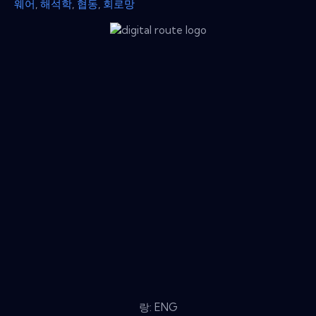
웨어
,
해석학
,
협동
,
회로망
랑: ENG