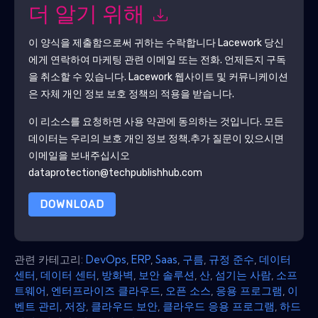
더 알기 위해
이 양식을 제출함으로써 귀하는 수락합니다
Lacework
당신
에게 연락하여 마케팅 관련 이메일 또는 전화. 언제든지 구독
을 취소할 수 있습니다.
Lacework
웹사이트 및 커뮤니케이션
은 자체 개인 정보 보호 정책의 적용을 받습니다.
이 리소스를 요청하면 사용 약관에 동의하는 것입니다. 모든
데이터는 우리의 보호
개인 정보 정책
.추가 질문이 있으시면
이메일을 보내주십시오
dataprotection@techpublishhub.com
DOWNLOAD
관련 카테고리:
DevOps
,
ERP
,
Saas
,
구름
,
규정 준수
,
데이터
센터
,
데이터 센터
,
방화벽
,
보안 솔루션
,
산
,
섬기는 사람
,
소프
트웨어
,
엔터프라이즈 클라우드
,
오픈 소스
,
응용 프로그램
,
이
벤트 관리
,
저장
,
클라우드 보안
,
클라우드 응용 프로그램
,
하드