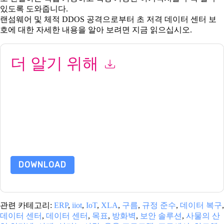
있도록 도와줍니다.
랜섬웨어 및 체적 DDOS 공격으로부터 초 저격 데이터 센터 보
호에 대한 자세한 내용을 알아 보려면 지금 읽으십시오.
더 알기 위해
이 양식을 제출함으로써 귀하는 수락합니다
Fortinet
당신에게 연
락하여 마케팅 관련 이메일 또는 전화. 언제든지 구독을 취소할 수
있습니다.
Fortinet
웹사이트 및 커뮤니케이션은 자체 개인 정보 보
호 정책의 적용을 받습니다.
이 리소스를 요청하면 사용 약관에 동의하는 것입니다. 모든 데이터
는 우리의 보호
개인 정보 정책
.추가 질문이 있으시면 이메일을 보
내주십시오 dataprotection@techpublishhub.com
DOWNLOAD
관련 카테고리:
ERP
,
iiot
,
IoT
,
XLA
,
구름
,
규정 준수
,
데이터 복구
,
데이터 센터
,
데이터 센터
,
목표
,
방화벽
,
보안 솔루션
,
사물의 산