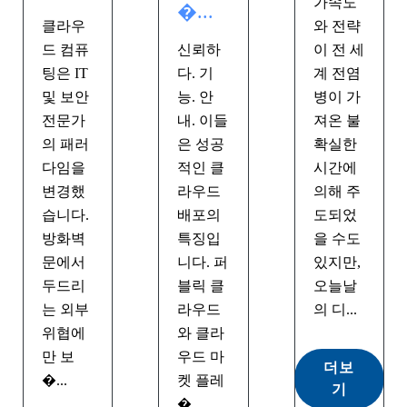
가속도
�...
클라우
와 전략
드 컴퓨
신뢰하
이 전 세
팅은 IT
다. 기
계 전염
및 보안
능. 안
병이 가
전문가
내. 이들
져온 불
의 패러
은 성공
확실한
다임을
적인 클
시간에
변경했
라우드
의해 주
습니다.
배포의
도되었
방화벽
특징입
을 수도
문에서
니다. 퍼
있지만,
두드리
블릭 클
오늘날
는 외부
라우드
의 디...
위협에
와 클라
만 보
우드 마
더보
�...
켓 플레
기
�...