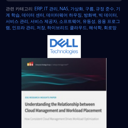
관련 카테고리:
ERP
,
IT 관리
,
NAS
,
가상화
,
구름
,
규정 준수
,
기
계 학습
,
데이터 센터
,
데이터웨어 하우징
,
방화벽
,
빅 데이터
,
서비스 관리
,
서비스 제공자
,
소프트웨어
,
유동성
,
응용 프로그
램
,
인프라 관리
,
저장
,
하이브리드 클라우드
,
해석학
,
회로망