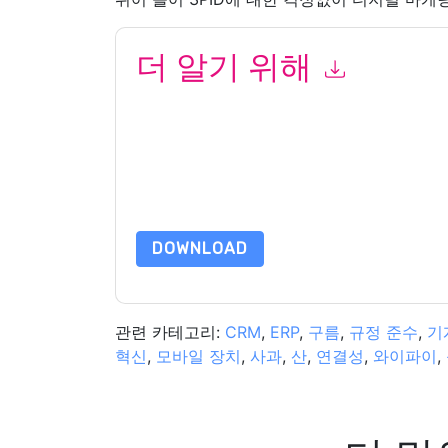
더 알기 위해
이 양식을 제출함으로써 귀하는 수락합니다
Adobe
언제든지 구독을 취소할 수 있습니다.
Adobe
웹사이
적용을 받습니다.
이 리소스를 요청하면 사용 약관에 동의하는 것입니
가 질문이 있으시면 이메일을 보내주십시오 dataprotect
DOWNLOAD
관련 카테고리:
CRM
,
ERP
,
구름
,
규정 준수
,
기
혁신
,
모바일 장치
,
사과
,
산
,
연결성
,
와이파이
,