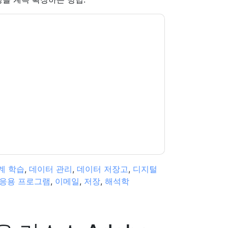
당신에게 연락하여 마케팅 관련 이메일 또는 전화.
트 및 커뮤니케이션은 자체 개인 정보 보호 정책의
다. 모든 데이터는 우리의 보호
개인 정보 정책
.추
ion@techpublishhub.com
계 학습
,
데이터 관리
,
데이터 저장고
,
디지털
응용 프로그램
,
이메일
,
저장
,
해석학