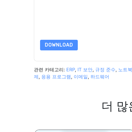
이 양식을 제출함으로써 귀하는 수락합니다
Okta
당
언제든지 구독을 취소할 수 있습니다.
Okta
웹사이트
적용을 받습니다.
이 리소스를 요청하면 사용 약관에 동의하는 것입니
가 질문이 있으시면 이메일을 보내주십시오 dataprotect
DOWNLOAD
관련 카테고리:
ERP
,
IT 보안
,
규정 준수
,
노트
제
,
응용 프로그램
,
이메일
,
하드웨어
더 많