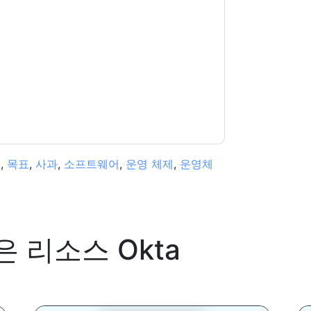
신에게 연락하여 마케팅 관련 이메일 또는 전화.
 및 커뮤니케이션은 자체 개인 정보 보호 정책의
다. 모든 데이터는 우리의 보호
개인 정보 정책
.추
ion@techpublishhub.com
북
,
목표
,
사과
,
소프트웨어
,
운영 체제
,
운영체
은 리소스
Okta