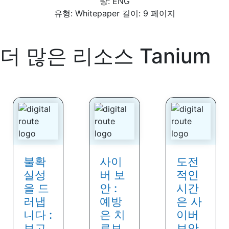
랑: ENG
유형: Whitepaper 길이: 9 페이지
더 많은 리소스
Tanium
불확
사이
도전
실성
버 보
적인
을 드
안 :
시간
러냅
예방
은 사
니다 :
은 치
이버
보고
료보
보안