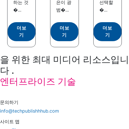
하는 것
은이 광
선택할
�...
범�...
�...
더보
더보
더보
기
기
기
을 위한 최대 미디어 리소스입니
다 .
엔터프라이즈 기술
문의하기
info@techpublishhhub.com
사이트 맵