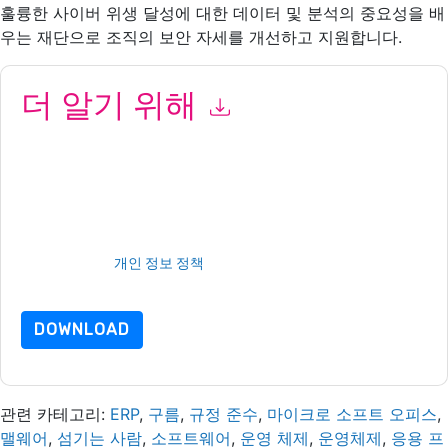
훌륭한 사이버 위생 달성에 대한 데이터 및 분석의 중요성을 배
우는 재단으로 조직의 보안 자세를 개선하고 지원합니다.
더 알기 위해
이 양식을 제출함으로써 귀하는 수락합니다
Tanium
당신에게 연락
하여 마케팅 관련 이메일 또는 전화. 언제든지 구독을 취소할 수 있
습니다.
Tanium
웹사이트 및 커뮤니케이션은 자체 개인 정보 보호
정책의 적용을 받습니다.
이 리소스를 요청하면 사용 약관에 동의하는 것입니다. 모든 데이터
는 우리의 보호
개인 정보 정책
.추가 질문이 있으시면 이메일을 보
내주십시오 dataprotection@techpublishhub.com
DOWNLOAD
관련 카테고리:
ERP
,
구름
,
규정 준수
,
마이크로 소프트 오피스
,
맬웨어
,
섬기는 사람
,
소프트웨어
,
운영 체제
,
운영체제
,
응용 프