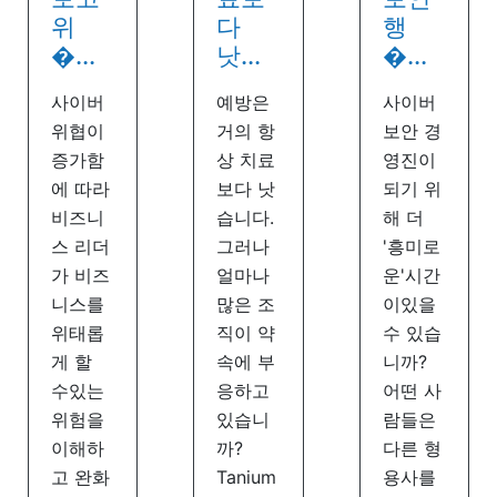
위
다
행
�...
낫...
�...
사이버
예방은
사이버
위협이
거의 항
보안 경
증가함
상 치료
영진이
에 따라
보다 낫
되기 위
비즈니
습니다.
해 더
스 리더
그러나
'흥미로
가 비즈
얼마나
운'시간
니스를
많은 조
이있을
위태롭
직이 약
수 있습
게 할
속에 부
니까?
수있는
응하고
어떤 사
위험을
있습니
람들은
이해하
까?
다른 형
고 완화
Tanium
용사를