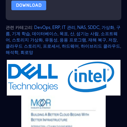
DOWNLOAD
관련 카테고리:
DevOps
,
ERP
,
IT 관리
,
NAS
,
SDDC
,
가상화
,
구
름
,
기계 학습
,
데이터베이스
,
목표
,
산
,
섬기는 사람
,
소프트웨
어
,
스토리지 가상화
,
유동성
,
응용 프로그램
,
재해 복구
,
저장
,
클라우드 스토리지
,
프로세서
,
하드웨어
,
하이브리드 클라우드
,
해석학
,
회로망