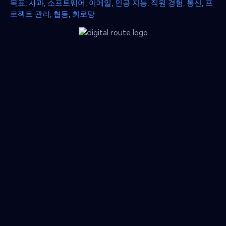
목표
,
사과
,
소프트웨어
,
이메일
,
인공 지능
,
직원 경험
,
통신
,
프
로젝트 관리
,
협동
,
회로망