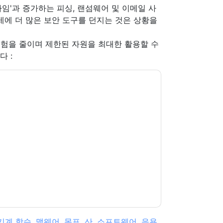
사임'과 증가하는 피싱, 랜섬웨어 및 이메일 사
제에 더 많은 보안 도구를 던지는 것은 상황을
험을 줄이며 제한된 자원을 최대한 활용할 수
 :
oint
당신에게 연락하여 마케팅 관련 이메일 또는
int
웹사이트 및 커뮤니케이션은 자체 개인 정보
다. 모든 데이터는 우리의 보호
개인 정보 정책
.추
ion@techpublishhub.com
기계 학습
,
맬웨어
,
목표
,
산
,
소프트웨어
,
응용