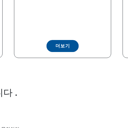
더보기
다 .