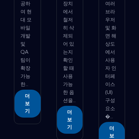
공하
장치
여러
여 현
에서
브라
대 모
철저
우저
바일
히 삭
및 화
개발
제되
면 해
및
어 있
상도
QA
는지
에서
팀이
확인
사용
확장
할 때
자 인
가능
사용
터페
한...
가능
이스
한 옵
(UI)
더
션을...
구성
보
요소
기
더
�...
보
기
더
보