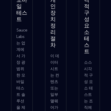
모바
개
각
일
인
적
테스
장
구
트
치
성
정
요
Sauce
리
소
Labs
절
테
는 업
차
스
계에
트
서 가
이 데
장 광
이터
소스
범위
시트
시각
한 모
는 컨
적 구
바일
텐츠
성 요
테스
또는
소 테
트 솔
일부
스트
루션
맬웨
는 조
을 제
어가
직에