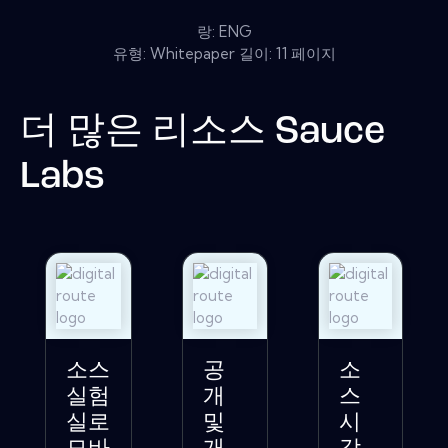
랑: ENG
유형: Whitepaper 길이: 11 페이지
더 많은 리소스
Sauce
Labs
소스
공
소
실험
개
스
실로
및
시