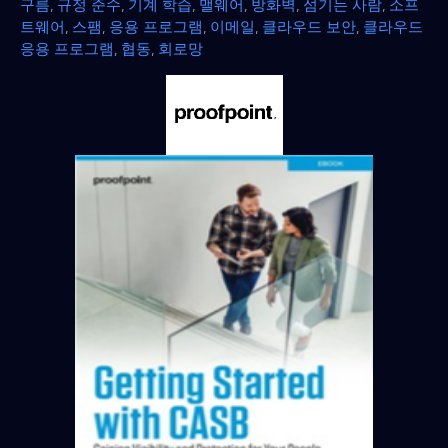
구름
,
규정 준수
,
기계 학습
,
맬웨어
,
방화벽
,
섬기는 사람
,
소프
트웨어
,
스팸
,
응용 프로그램
,
이메일
,
클라우드 보안
,
클라우드
응용 프로그램
,
협동
,
회로망