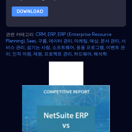
DOWNLOAD
관련 카테고리:
CRM
,
ERP
,
ERP (Enterprise Resource
Planning)
,
Saas
,
구름
,
데이터 관리
,
마케팅
,
매상
,
문서 관리
,
서
비스 관리
,
섬기는 사람
,
소프트웨어
,
응용 프로그램
,
이벤트 관
리
,
인적 자원
,
재원
,
프로젝트 관리
,
하드웨어
,
해석학