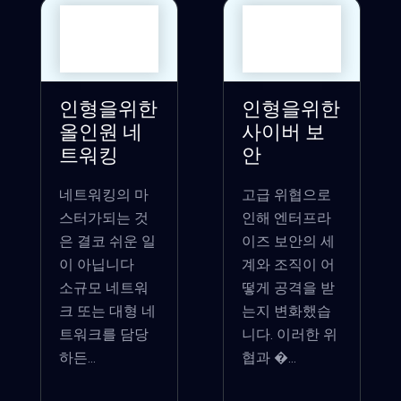
인형을위한
인형을위한
올인원 네
사이버 보
트워킹
안
네트워킹의 마
고급 위협으로
스터가되는 것
인해 엔터프라
은 결코 쉬운 일
이즈 보안의 세
이 아닙니다
계와 조직이 어
소규모 네트워
떻게 공격을 받
크 또는 대형 네
는지 변화했습
트워크를 담당
니다. 이러한 위
하든...
협과 �...