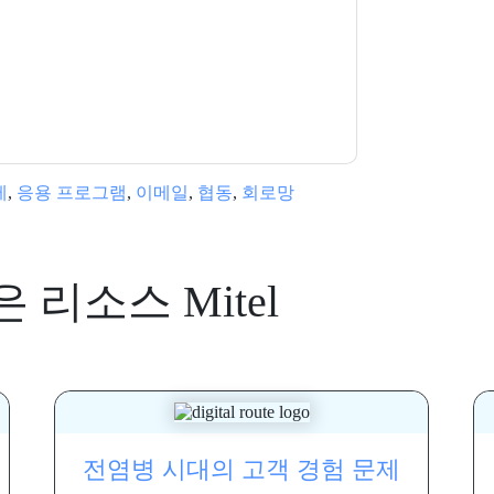
다. 모든 데이터는 우리의 보호
개인 정보 정책
.추
ion@techpublishhub.com
제
,
응용 프로그램
,
이메일
,
협동
,
회로망
은 리소스
Mitel
전염병 시대의 고객 경험 문제