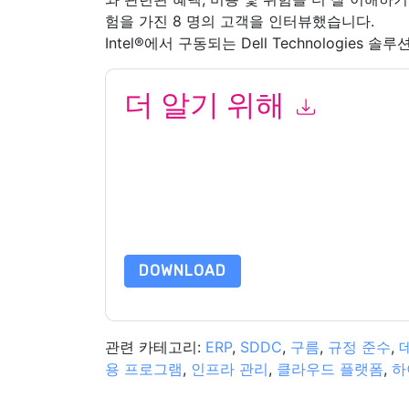
험을 가진 8 명의 고객을 인터뷰했습니다.
Intel®에서 구동되는 Dell Technologie
더 알기 위해
이 양식을 제출함으로써 귀하는 수락합니다
Dell Te
련 이메일 또는 전화. 언제든지 구독을 취소할 수 있
뮤니케이션은 자체 개인 정보 보호 정책의 적용을 
이 리소스를 요청하면 사용 약관에 동의하는 것입니
가 질문이 있으시면 이메일을 보내주십시오 dataprotect
DOWNLOAD
관련 카테고리:
ERP
,
SDDC
,
구름
,
규정 준수
,
용 프로그램
,
인프라 관리
,
클라우드 플랫폼
,
하