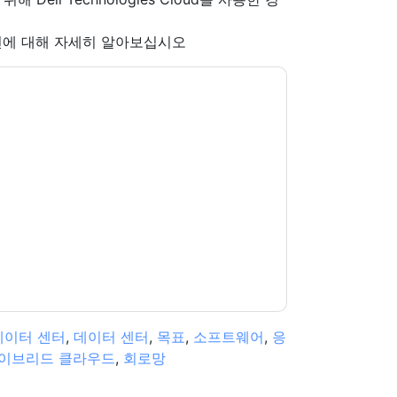
s 솔루션에 대해 자세히 알아보십시오
chnologies & Intel
당신에게 연락하여 마케팅 관
습니다.
Dell Technologies & Intel
웹사이트 및 커
받습니다.
다. 모든 데이터는 우리의 보호
개인 정보 정책
.추
ion@techpublishhub.com
데이터 센터
,
데이터 센터
,
목표
,
소프트웨어
,
응
이브리드 클라우드
,
회로망