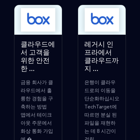
클라우드에
레거시 인
서 고객을
프라에서
위한 안전
클라우드까
한 ...
지 ...
금융 회사가 클
은행이 클라우
라우드에서 훌
드로의 이동을
륭한 경험을 구
단순화하십시오
축하는 방법
TechTarget에
앱에서 테이크
따르면 분실 된
아웃 주문에서
파일을 재현하
화상 통화 가입
는 데 8 시간이
에 �...
걸립...