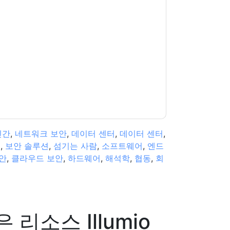
당신에게 연락하여 마케팅 관련 이메일 또는 전화.
트 및 커뮤니케이션은 자체 개인 정보 보호 정책의
다. 모든 데이터는 우리의 보호
개인 정보 정책
.추
ion@techpublishhub.com
인간
,
네트워크 보안
,
데이터 센터
,
데이터 센터
,
벽
,
보안 솔루션
,
섬기는 사람
,
소프트웨어
,
엔드
안
,
클라우드 보안
,
하드웨어
,
해석학
,
협동
,
회
은 리소스
Illumio