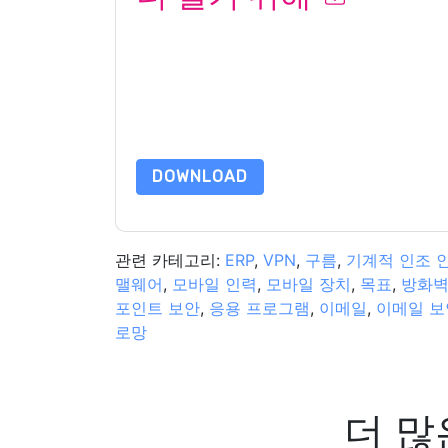
이 양식을 제출함으로써 귀하는 수락합니다
Illumio
언제든지 구독을 취소할 수 있습니다.
Illumio
웹사이
적용을 받습니다.
이 리소스를 요청하면 사용 약관에 동의하는 것입니
가 질문이 있으시면 이메일을 보내주십시오 dataprotect
DOWNLOAD
관련 카테고리:
ERP
,
VPN
,
구름
,
기계적 인조 
맬웨어
,
모바일 인력
,
모바일 장치
,
목표
,
방화
포인트 보안
,
응용 프로그램
,
이메일
,
이메일 보
로망
더 많