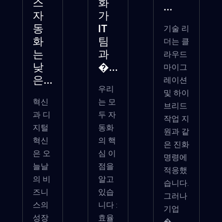
스
화
...
자
가
기술 리
동
IT
더는 클
화
팀
라우드
는
과
마이그
낮
�...
레이션
은...
우리
및 하이
혁신
는 모
브리드
과 디
두 자
작업 지
지털
동화
원과 같
혁신
의 핵
은 진화
은 오
심 이
명령에
늘날
점을
적응했
의 비
알고
습니다.
즈니
있습
그러나
스의
니다 :
기업
성장
효율
�...