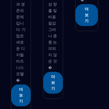
과 생
성 창
더
존의
출 및
보
문제
비용
기
입니
절감.
다. 기
그러
업은
나 종
새로
종 논
운 디
의되
지털
지 않
비즈
은 것
니스
�...
모델
더
�...
보
기
더
보
기