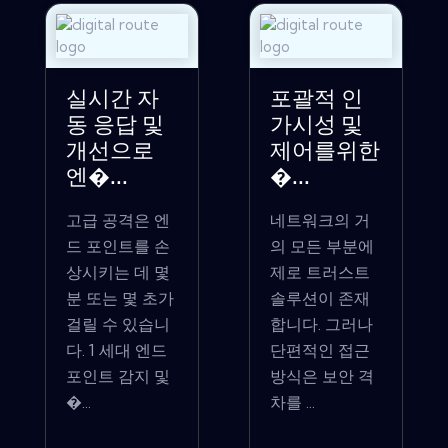
실시간 자
포괄적 인
동 응답 및
가시성 및
개선으로
제어를위한
엔�...
�...
고급 공격은 엔
네트워크의 거
드 포인트를 손
의 모든 부분에
상시키는 데 몇
제로 트러스트
분 또는 몇 초가
솔루션이 존재
걸릴 수 있습니
합니다. 그러나
다. 1 세대 엔드
단편적인 접근
포인트 감지 및
방식은 보안 격
�...
차를 ...