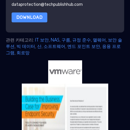
dataprotection@techpublishhub.com
DOWNLOAD
관련 카테고리:
IT 보안
,
NAS
,
구름
,
규정 준수
,
맬웨어
,
보안 솔
루션
,
빅 데이터
,
산
,
소프트웨어
,
엔드 포인트 보안
,
응용 프로
그램
,
회로망