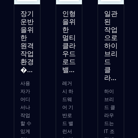
장기
인형
일관
운반
을위
된
을위
한
작업
한
멀티
으로
원격
클라
하이
작업
우드
브리
환경
로드
드
�...
밸...
클
라...
사용
레거
자가
시 하
하이
어디
드웨
브리
서나
어 기
드 클
작업
반로
라우
할 수
드 밸
드는
있게
런서
IT 조