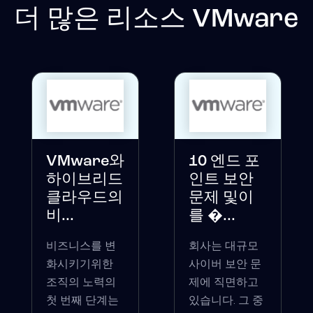
더 많은 리소스
VMware
VMware와
10 엔드 포
하이브리드
인트 보안
클라우드의
문제 및이
비...
를 �...
비즈니스를 변
회사는 대규모
화시키기위한
사이버 보안 문
조직의 노력의
제에 직면하고
첫 번째 단계는
있습니다. 그 중