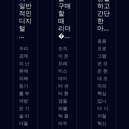
일반
구매
하고
적인
할
간단
디지
때
한
털
리더
마...
...
�...
응용
우리
조직
프로
경제
이 온
그램
의 난
프레
은 모
류에
미스
든 현
의해
데이
대 조
동기
터 센
직의
를 부
터 환
핵심
여받
경을
입니
은 기
퍼블
다. 디
술 리
릭 클
지털
더들
라우
혁신