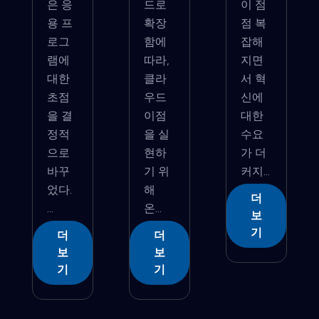
은 응
드로
이 점
용 프
확장
점 복
로그
함에
잡해
램에
따라,
지면
대한
클라
서 혁
초점
우드
신에
을 결
이점
대한
정적
을 실
수요
으로
현하
가 더
바꾸
기 위
커지...
었다.
해
더
...
온...
보
기
더
더
보
보
기
기