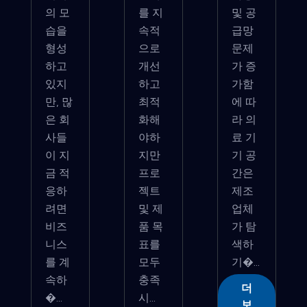
의 모
를 지
및 공
습을
속적
급망
형성
으로
문제
하고
개선
가 증
있지
하고
가함
만, 많
최적
에 따
은 회
화해
라 의
사들
야하
료 기
이 지
지만
기 공
금 적
프로
간은
응하
젝트
제조
려면
및 제
업체
비즈
품 목
가 탐
니스
표를
색하
를 계
모두
기�...
속하
충족
더
�...
시...
보