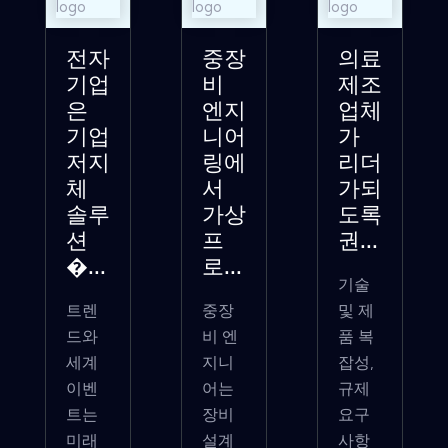
전자
중장
의료
기업
비
제조
은
엔지
업체
기업
니어
가
저지
링에
리더
체
서
가되
솔루
가상
도록
션
프
권...
�...
로...
기술
트렌
중장
및 제
드와
비 엔
품 복
세계
지니
잡성,
이벤
어는
규제
트는
장비
요구
미래
설계
사항