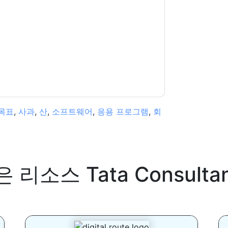
 있습니다.
Tata Consultancy Services
웹사이트
용을 받습니다.
다. 모든 데이터는 우리의 보호
개인 정보 정책
.추
ion@techpublishhub.com
목표
,
사과
,
산
,
소프트웨어
,
응용 프로그램
,
회
은 리소스
Tata Consulta