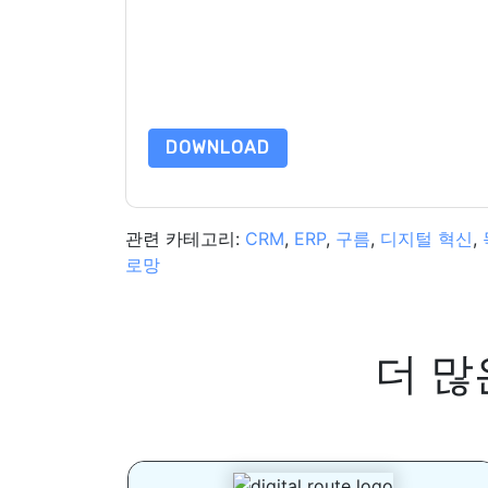
관련 이메일 또는 전화. 언제든지 구독을 취소할 수
및 커뮤니케이션은 자체 개인 정보 보호 정책의 적
이 리소스를 요청하면 사용 약관에 동의하는 것입니
가 질문이 있으시면 이메일을 보내주십시오 dataprotect
DOWNLOAD
관련 카테고리:
CRM
,
ERP
,
구름
,
디지털 혁신
,
로망
더 많