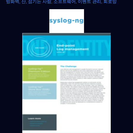
방화벽
,
산
,
섬기는 사람
,
소프트웨어
,
이벤트 관리
,
회로망