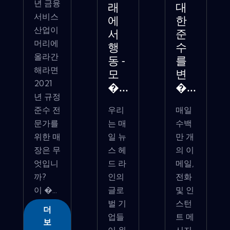
년 금융
래
대
서비스
에
한
산업이
서
준
머리에
행
수
올라간
동 -
를
해라면
모
변
2021
�...
�...
년 규정
준수 전
우리
매일
문가를
는 매
수백
위한 매
일 뉴
만 개
장은 무
스 헤
의 이
엇입니
드 라
메일,
까?
인의
전화
이 �...
글로
및 인
벌 기
스턴
더
업들
트 메
보