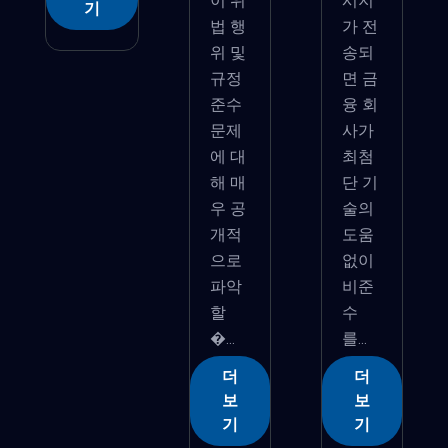
이 위
시지
기
법 행
가 전
위 및
송되
규정
면 금
준수
융 회
문제
사가
에 대
최첨
해 매
단 기
우 공
술의
개적
도움
으로
없이
파악
비준
할
수
�...
를...
더
더
보
보
기
기