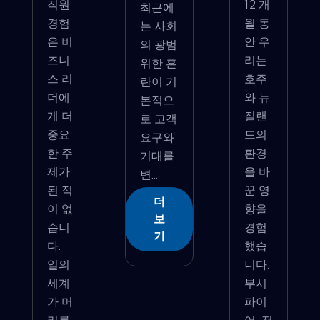
직원
12 개
최근에
경험
월 동
는 사회
은 비
안 우
의 광범
즈니
리는
위한 혼
스 리
호주
란이 기
더에
와 뉴
본적으
게 더
질랜
로 고객
중요
드의
요구와
한 주
환경
기대를
제가
을 바
변...
된 적
꾼 영
더
이 없
향을
보
습니
경험
기
다.
했습
일의
니다.
세계
부시
가 머
파이