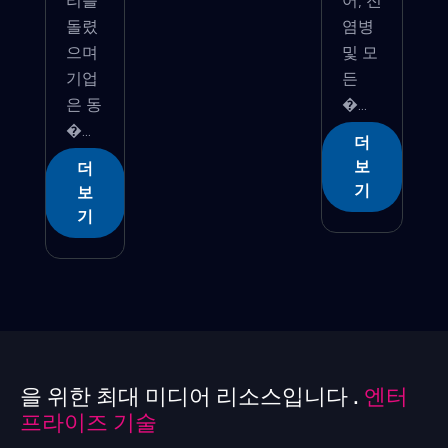
리를
어, 전
돌렸
염병
으며
및 모
기업
든
은 동
�...
�...
더
보
더
기
보
기
을 위한 최대 미디어 리소스입니다 .
엔터
프라이즈 기술