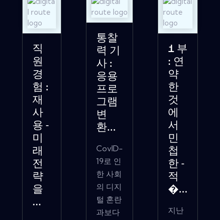
통찰
직
1 부
력 기
원
: 연
사 :
경
약
응용
험 :
한
프로
재
것
그램
사
에
변
용 -
서
환...
미
민
CovID-
래
첩
19로 인
전
한 -
한 사회
략
적
의 디지
을
�...
털 혼란
...
지난
과보다