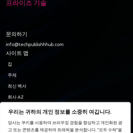
프라이즈 기술
문의하기
info@techpublishhhub.com
사이트 맵
집
주제
최신 백서
회사 AZ
문의하기
우리는 귀하의 개인 정보를 소중히 여깁니다.
은둔
당사는 쿠키를 사용하여 브라우징 경험을 향상하고 개인화된 광
고 또는 콘텐츠를 제공하며 트래픽을 분석합니다. "모두 수락"을
이용약관