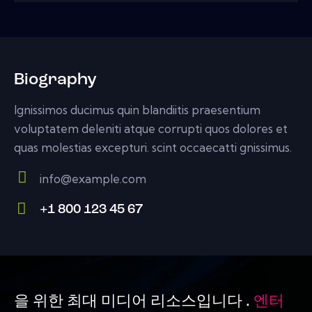
Biography
Ignissimos ducimus quin blandiitis praesentium
voluptatem deleniti atque corrupti quos dolores et
quas molestias excepturi. scint occaecatti gnissimus.
info@example.com
E-
+1 800 123 45 67
m
Ph
ail:
on
e:
을 위한 최대 미디어 리소스입니다 .
엔터