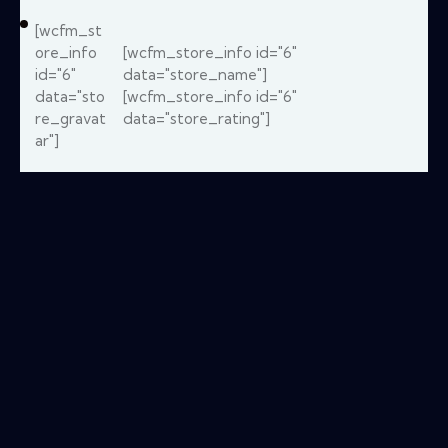
[wcfm_st
ore_info
[wcfm_store_info id="6"
id="6"
data="store_name"]
data="sto
[wcfm_store_info id="6"
re_gravat
data="store_rating"]
ar"]