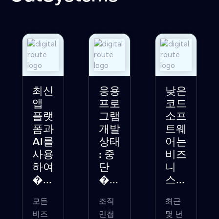
최신
응용
낮은
앱
프로
코드
플랫
그램
소프
폼과
개발
트웨
AI를
상태
어는
사용
: 중
비즈
하여
단
니
�...
�...
스...
모든
조직
최근
비즈
민첩
몇 년