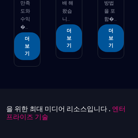
만족
배 해
방법
도와
왔습
을 포
수익
니...
함�...
�...
더
더
보
보
더
기
기
보
기
을 위한 최대 미디어 리소스입니다 .
엔터
프라이즈 기술