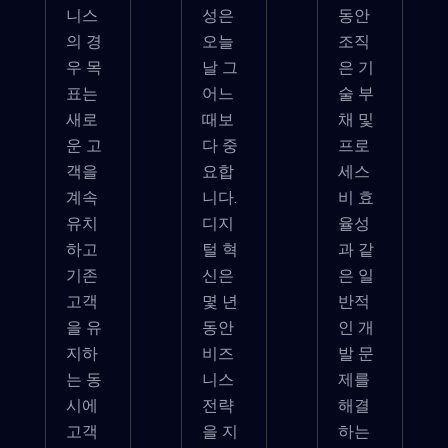
니스
성은
동안
의 경
오늘
조직
우 목
날 그
은 기
표는
어느
술 부
새로
때보
채 및
운 고
다 중
프로
객을
요합
세스
계속
니다.
비 효
유치
디지
율성
하고
털 혁
과 같
기존
신은
은 일
고객
몇 년
반적
을 유
동안
인 개
지하
비즈
발 문
는 동
니스
제를
시에
전략
해결
고객
을 지
하는