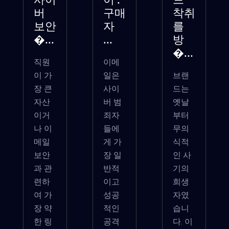
사이
이 :
드
버
구매
착취
보안
자
를
�...
...
방
�...
직원
이메
이 가
일은
브랜
장 큰
사이
드는
자산
버 범
옛날
이거
죄자
부터
나 이
들에
무의
메일
게 가
식적
보안
장 일
인 사
과 관
반적
기의
련하
이고
희생
여 가
성공
자였
장 약
적인
습니
한 링
공격
다. 이