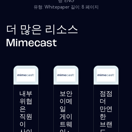
랑: ENG
유형: Whitepaper 길이: 8 페이지
더 많은 리소스
Mimecast
내부
보안
점점
위협
이메
더
은
일
만연
직원
게이
한
이
트웨
브랜