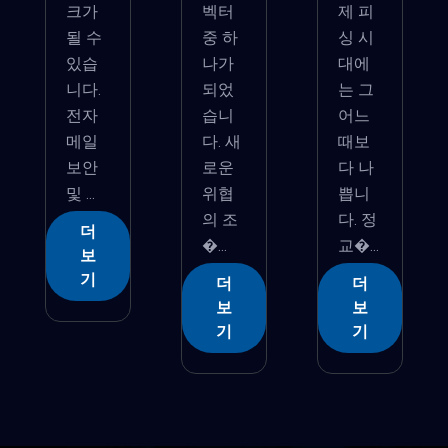
크가
벡터
제 피
될 수
중 하
싱 시
있습
나가
대에
니다.
되었
는 그
전자
습니
어느
메일
다. 새
때보
보안
로운
다 나
및 ...
위협
쁩니
의 조
다. 정
더
�...
교�...
보
기
더
더
보
보
기
기