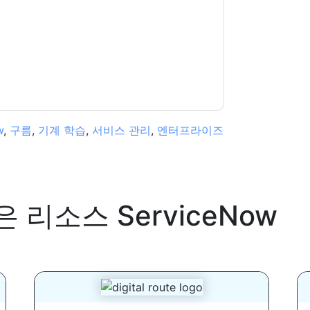
다. 모든 데이터는 우리의 보호
개인 정보 정책
.추
ion@techpublishhub.com
w
,
구름
,
기계 학습
,
서비스 관리
,
엔터프라이즈
은 리소스
ServiceNow