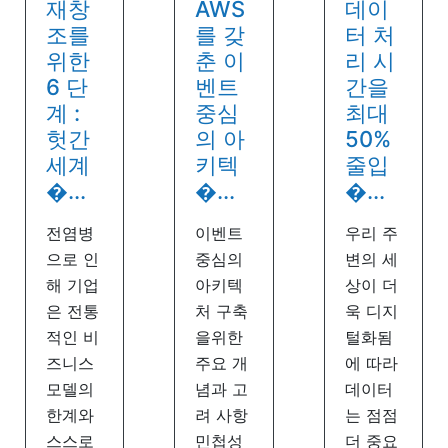
재창
AWS
데이
조를
를 갖
터 처
위한
춘 이
리 시
6 단
벤트
간을
계 :
중심
최대
헛간
의 아
50%
세계
키텍
줄입
�...
�...
�...
전염병
이벤트
우리 주
으로 인
중심의
변의 세
해 기업
아키텍
상이 더
은 전통
처 구축
욱 디지
적인 비
을위한
털화됨
즈니스
주요 개
에 따라
모델의
념과 고
데이터
한계와
려 사항
는 점점
스스로
민첩성
더 중요