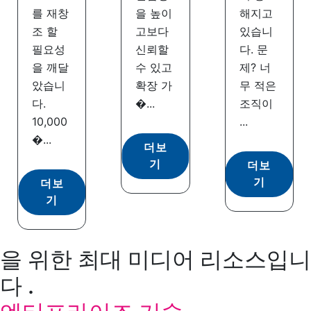
를 재창
을 높이
해지고
조 할
고보다
있습니
필요성
신뢰할
다. 문
을 깨달
수 있고
제? 너
았습니
확장 가
무 적은
다.
�...
조직이
10,000
...
�...
더보
기
더보
기
더보
기
을 위한 최대 미디어 리소스입니
다 .