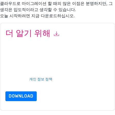
클라우드로 마이그레이션 할 때의 많은 이점은 분명하지만, 그
생각은 압도적이라고 생각할 수 있습니다.
오늘 시작하려면 지금 다운로드하십시오.
더 알기 위해
이 양식을 제출함으로써 귀하는 수락합니다
Amazon Web
Services: AWS
당신에게 연락하여 마케팅 관련 이메일 또는 전화.
언제든지 구독을 취소할 수 있습니다.
Amazon Web Services: AWS
웹사이트 및 커뮤니케이션은 자체 개인 정보 보호 정책의 적용을 받
습니다.
이 리소스를 요청하면 사용 약관에 동의하는 것입니다. 모든 데이터
는 우리의 보호
개인 정보 정책
.추가 질문이 있으시면 이메일을 보
내주십시오 dataprotection@techpublishhub.com
DOWNLOAD