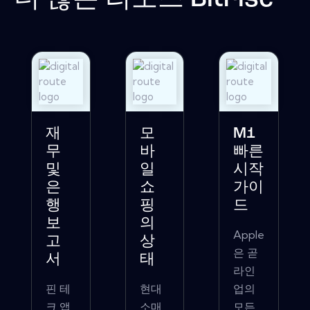
재
모
M1
무
바
빠른
및
일
시작
은
쇼
가이
행
핑
드
보
의
Apple
고
상
은 곧
서
태
라인
핀 테
현대
업의
크 앱
소매
모든