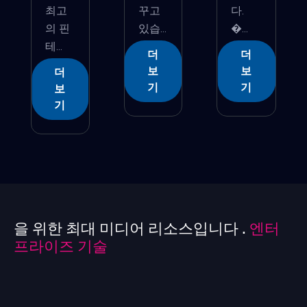
최고
꾸고
다.
의 핀
있습...
�...
테...
더
더
보
보
더
기
기
보
기
을 위한 최대 미디어 리소스입니다 .
엔터
프라이즈 기술