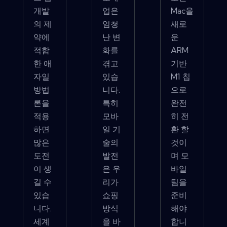
개발
업은
Mac을
의 제
엄청
새로
약에
난 변
운
적합
화를
ARM
한 애
겪고
기반
자일
있습
M1 칩
방법
니다.
으로
론을
특히
완전
적용
모바
히 전
하면
일 기
환 할
많은
술의
것이
도전
발전
며 모
이 생
은 우
바일
길 수
리가
팀을
있습
쇼핑
준비
니다.
방식
해야
세계
을 바
합니