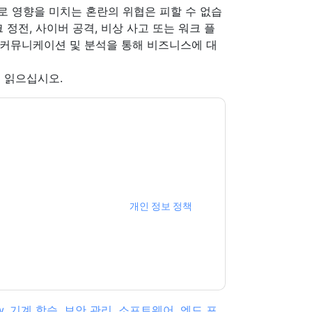
 영향을 미치는 혼란의 위협은 피할 수 없습
트워크 정전, 사이버 공격, 비상 사고 또는 워크 플
, 커뮤니케이션 및 분석을 통해 비즈니스에 대
 읽으십시오.
erry
당신에게 연락하여 마케팅 관련 이메일 또는
rry
웹사이트 및 커뮤니케이션은 자체 개인 정보
다. 모든 데이터는 우리의 보호
개인 정보 정책
.추
ion@techpublishhub.com
w
,
기계 학습
,
보안 관리
,
소프트웨어
,
엔드 포