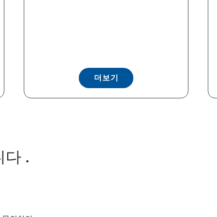
더보기
다 .