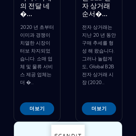
의 전달 네
자 상거래
�...
순서�...
2020 년 초부터
전자 상거래는
이미과 경쟁이
지난 20 년 동안
치열한 시장이
구매 추세를 형
터보 차지되었
성 해 왔습니다.
습니다. 소매 업
그러나 놀랍게
체 및 물류 서비
도, Global B2B
스 제공 업체는
전자 상거래 시
더 �...
장 (2020...
더보기
더보기