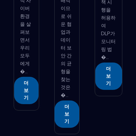
적 사
배적
책 시
이버
이므
행을
환경
로 쉬
허용하
을 살
운 협
여
펴보
업과
DLP가
면서
데이
모니터
우리
터 보
링 법
모두
안 간
�...
에게
의 균
더
�...
형을
보
찾는
더
기
것은
보
�...
기
더
보
기