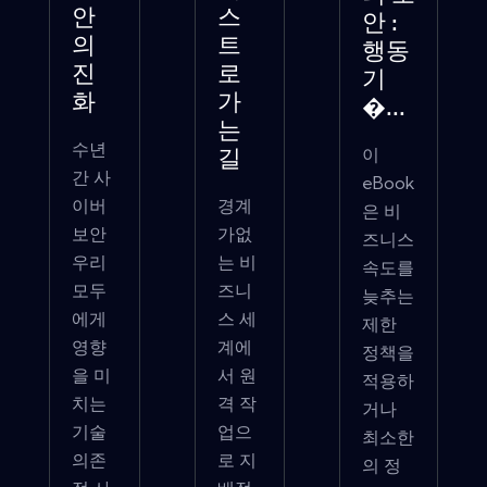
안
스
안 :
의
트
행동
진
로
기
화
가
�...
는
수년
이
길
간 사
eBook
이버
경계
은 비
보안
가없
즈니스
우리
는 비
속도를
모두
즈니
늦추는
에게
스 세
제한
영향
계에
정책을
을 미
서 원
적용하
치는
격 작
거나
기술
업으
최소한
의존
로 지
의 정