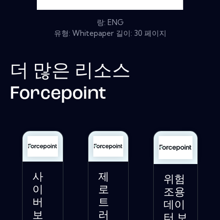
랑: ENG
유형: Whitepaper 길이: 30 페이지
더 많은 리소스
Forcepoint
사
제
위험
이
로
조용
버
트
데이
보
러
터 보