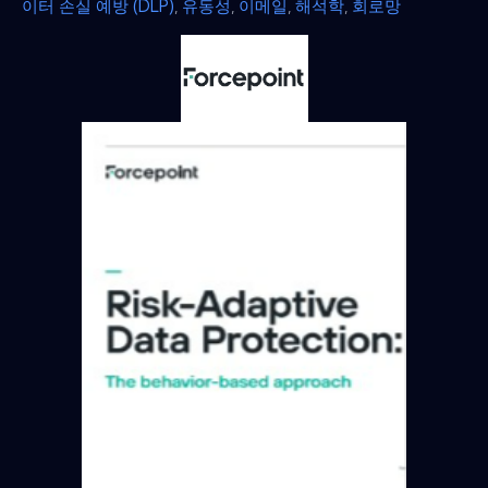
이터 손실 예방 (DLP)
,
유동성
,
이메일
,
해석학
,
회로망