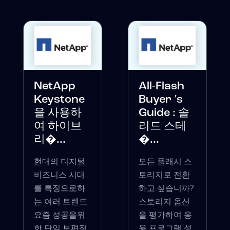
NetApp
All-Flash
Keystone
Buyer 's
을 사용하
Guide : 솔
여 하이브
리드 스테
리�...
�...
현대의 디지털
모든 플래시 스
비즈니스 시대
토리지로 전환
를 특징으로하
하고 싶습니까?
는 여러 트렌드.
스토리지 옵션
요즘 성공을위
을 평가하여 응
한 단일 보편적
용 프로그램 성